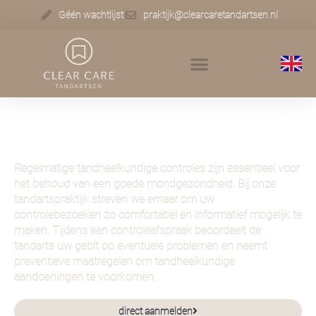
Géén wachtlijst
praktijk@clearcaretandartsen.nl
CONTROLE
Regelmatige tandheelkundige controles zijn essentieel voor
het behoud van een goede mondgezondheid. Bij onze
tandartspraktijk streven we ernaar om uw
controlebezoeken zo comfortabel en informatief mogelijk te
maken. Tijdens een controleafspraak beoordeelt de
tandarts uw gebit op eventuele problemen en neemt
preventieve maatregelen om tandheelkundige
aandoeningen te voorkomen.
direct aanmelden