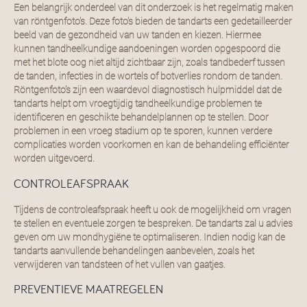
Een belangrijk onderdeel van dit onderzoek is het regelmatig maken
van röntgenfoto’s. Deze foto’s bieden de tandarts een gedetailleerder
beeld van de gezondheid van uw tanden en kiezen. Hiermee
kunnen tandheelkundige aandoeningen worden opgespoord die
met het blote oog niet altijd zichtbaar zijn, zoals tandbederf tussen
de tanden, infecties in de wortels of botverlies rondom de tanden.
Röntgenfoto’s zijn een waardevol diagnostisch hulpmiddel dat de
tandarts helpt om vroegtijdig tandheelkundige problemen te
identificeren en geschikte behandelplannen op te stellen. Door
problemen in een vroeg stadium op te sporen, kunnen verdere
complicaties worden voorkomen en kan de behandeling efficiënter
worden uitgevoerd.
CONTROLEAFSPRAAK
Tijdens de controleafspraak heeft u ook de mogelijkheid om vragen
te stellen en eventuele zorgen te bespreken. De tandarts zal u advies
geven om uw mondhygiëne te optimaliseren. Indien nodig kan de
tandarts aanvullende behandelingen aanbevelen, zoals het
verwijderen van tandsteen of het vullen van gaatjes.
PREVENTIEVE MAATREGELEN