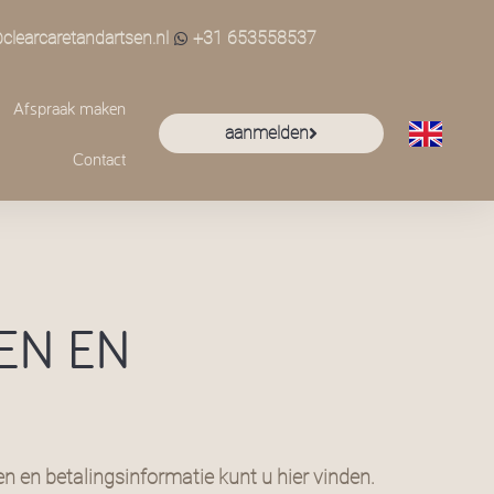
@clearcaretandartsen.nl
+31 653558537
Afspraak maken
aanmelden
Contact
EN EN
en en betalingsinformatie kunt u hier vinden.