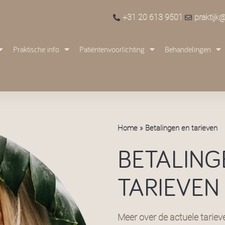
+31 20 613 9501
praktijk
Praktische info
Patiëntenvoorlichting
Behandelingen
Home
»
Betalingen en tarieven
BETALING
TARIEVEN
Meer over de actuele tariev