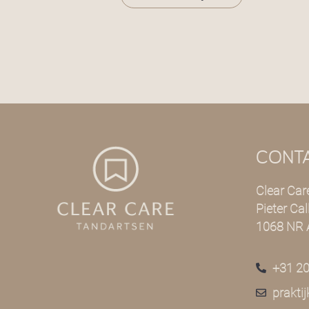
CONT
Clear Car
Pieter Ca
1068 NR
+31 2
prakti