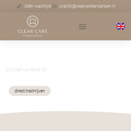
Géén wachtlijst
praktijk@clearcaretandartsen.nl
MATERIAAL- EN TECHNIEKKOSTEN
[Vul hier uw tekst in]
direct inschrijven